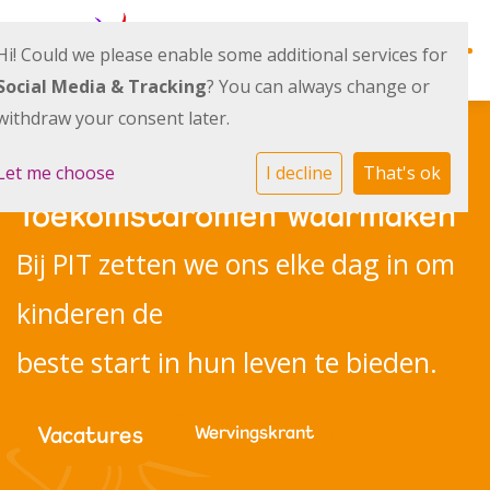
Hi! Could we please enable some additional services for
Social Media & Tracking
? You can always change or
withdraw your consent later.
Werken bij PIT kinderopvang &
Ontwikkellijn
onderwijs
Let me choose
I decline
That's ok
Toekomstdromen waarmaken
Alles over ons
Bij PIT zetten we ons elke dag in om
kinderen de
Actueel
beste start in hun leven te bieden.
Team
Vacatures
Wervingskrant