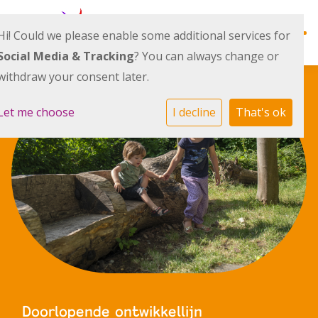
Hi! Could we please enable some additional services for
Social Media & Tracking
? You can always change or
withdraw your consent later.
Ontwikkellijn
Let me choose
I decline
That's ok
Alles over ons
Actueel
Team
Doorlopende ontwikkellijn