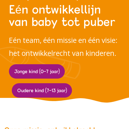
Eén ontwikkellijn
Werken bij PIT
van baby tot puber
Eén team, één missie en één visie:
het ontwikkelrecht van kinderen.
Jonge kind (0-7 jaar)
Oudere kind (7-13 jaar)