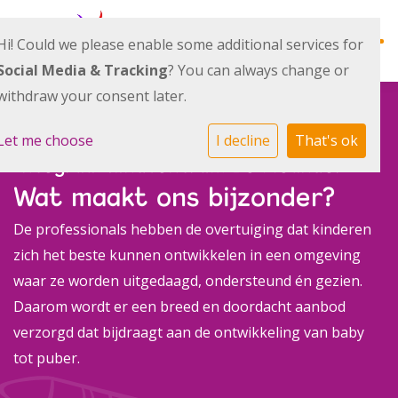
Hi! Could we please enable some additional services for
Social Media & Tracking
? You can always change or
withdraw your consent later.
Ontwikkellijn
Let me choose
I decline
That's ok
Integraal kindcentrum De Meander
Wat maakt ons bijzonder?
Alles over ons
De professionals hebben de overtuiging dat kinderen
zich het beste kunnen ontwikkelen in een omgeving
Actueel
waar ze worden uitgedaagd, ondersteund én gezien.
Daarom wordt er een breed en doordacht aanbod
verzorgd dat bijdraagt aan de ontwikkeling van baby
Team
tot puber.