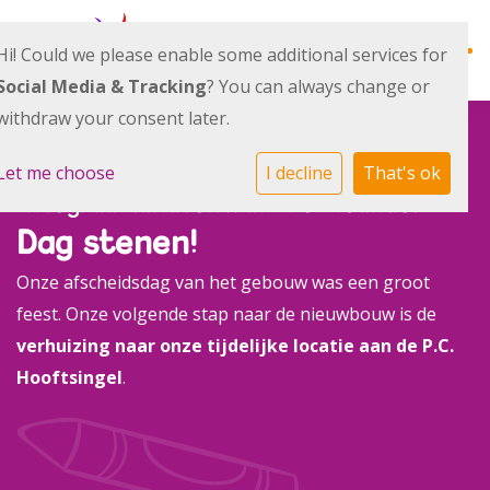
Hi! Could we please enable some additional services for
Social Media & Tracking
? You can always change or
withdraw your consent later.
Ontwikkellijn
Let me choose
I decline
That's ok
Integraal kindcentrum De Meander
Dag stenen!
Alles over ons
Onze afscheidsdag van het gebouw was een groot
feest. Onze volgende stap naar de nieuwbouw is de
Actueel
verhuizing naar onze tijdelijke locatie aan de P.C.
Hooftsingel
.
Team